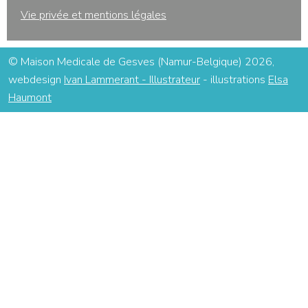
Vie privée et mentions légales
© Maison Medicale de Gesves (Namur-Belgique) 2026,
webdesign
Ivan Lammerant - Illustrateur
- illustrations
Elsa
Haumont