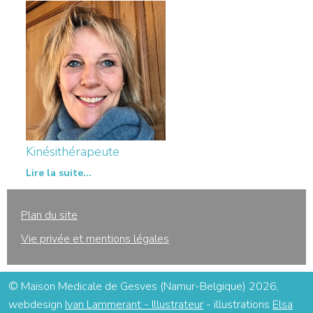
Kinésithérapeute
Lire la suite...
Plan du site
Vie privée et mentions légales
© Maison Medicale de Gesves (Namur-Belgique) 2026,
webdesign
Ivan Lammerant - Illustrateur
- illustrations
Elsa