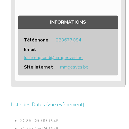
INFORMATIONS
Téléphone
083677084
Email
lucie.engrand@mmgesves.be
Site internet
mmgesves.be
Liste des Dates (vue évènement)
2026-06-09
16:48
2026-05-19
16:48