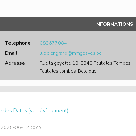
INFORMATIONS
Téléphone
083677084
Email
lucie.engrand@mmgesves.be
Adresse
Rue la goyette 18, 5340 Faulx les Tombes
Faulx les tombes, Belgique
te des Dates (vue évènement)
2025-06-12
20:00