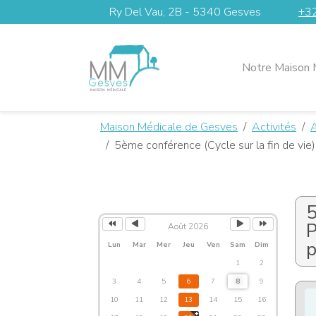
Ry Del Vau, 2B - 5340 Gesves
+32
Notre Maison 
Maison Médicale de Gesves
Activités
A
5ème conférence (Cycle sur la fin de vie) 
Année
Mois
Mois
Année
Agenda
précédente
précédent
suivant
suivante
5
P
Août 2026
p
Lun
Mar
Mer
Jeu
Ven
Sam
Dim
1
2
3
4
5
6
7
8
9
10
11
12
13
14
15
16