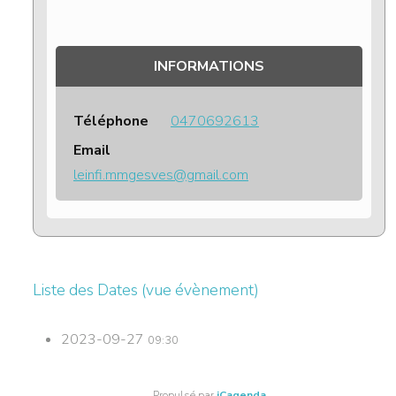
INFORMATIONS
Téléphone
0470692613
Email
leinfi.mmgesves@gmail.com
Liste des Dates (vue évènement)
2023-09-27
09:30
Propulsé par
iCagenda