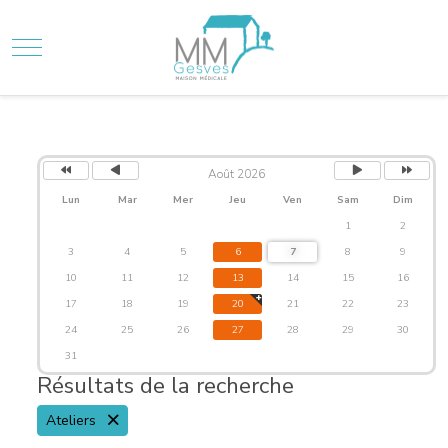
Mobile Menu Toggle
Année
Mois
Mois
Année
Agenda
précédente
précédent
suivant
suivante
Août 2026
Lun
Mar
Mer
Jeu
Ven
Sam
Dim
1
2
3
4
5
6
7
8
9
10
11
12
13
14
15
16
17
18
19
20
21
22
23
24
25
26
27
28
29
30
31
Résultats de la recherche
Ateliers