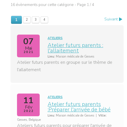
16 évènements pour cette catégorie
- Page 1 / 4
Suivant
1
2
3
4
07
ATELIERS
Atelier futurs parents :
Mai
l'allaitement
2021
Lieu:
Maison médicale de Gesves
Atelier futurs parents en groupe sur le thème de
l'allaitement
11
ATELIERS
Atelier futurs parents
Fév
:Préparer l'arrivée de bébé
2022
Lieu:
Maison médicale de Gesves
|
Ville:
Gesves, Belgique
Ateliers futurs parents pour préparer l'arrivée de