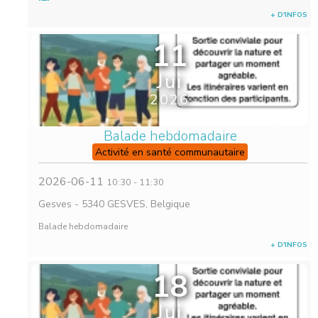
+ D'INFOS
11
Jui
2026
Balade hebdomadaire
Activité en santé communautaire
2026-06-11
10:30
-
11:30
Gesves
-
5340 GESVES, Belgique
Balade hebdomadaire
+ D'INFOS
18
Jui