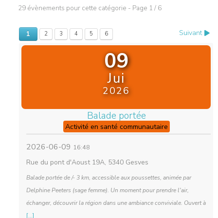
29 évènements pour cette catégorie
- Page 1 / 6
Suivant
1
2
3
4
5
6
09
Jui
2026
Balade portée
Activité en santé communautaire
2026-06-09
16:48
Rue du pont d'Aoust 19A, 5340 Gesves
Balade portée de /- 3 km, accessible aux poussettes, animée par
Delphine Peeters (sage femme). Un moment pour prendre l'air,
échanger, découvrir la région dans une ambiance conviviale. Ouvert à
[...]